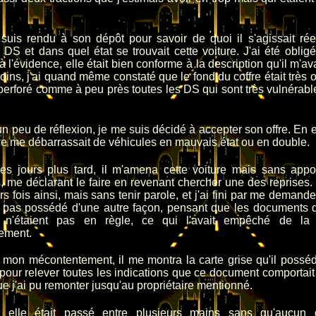
suis rendu à son dépôt pour savoir de quoi il s'agissait rée
S et dans quel état se trouvait cette voiture. J'ai été obli
à l'évidence, elle était bien conforme à la description qu'il m'avai
ns, j'ai quand même constaté que le fond du coffre était très 
rforé comme à peu près toutes les DS qui sont très vulnérabl
.
n peu de réflexion, je me suis décidé à accepter son offre. En ef
e me débarrassait de véhicules en mauvais état ou en double.
es jours plus tard, il m'amena cette voiture mais sans appor
, me déclarant le faire en revenant chercher une des reprises. I
rs fois ainsi, mais sans tenir parole, et j'ai fini par me demander
t pas possédé d'une autre façon, pensant que les documents d
e n'étaient pas en règle, ce qui l'avait empêché de la
ement.
mon mécontentement, il me montra la carte grise qu'il posséda
 pour relever toutes les indications que ce document comportait 
ue j'ai pu remonter jusqu'au propriétaire mentionné.
t elle était passé entre plusieurs mains sans qu'aucun