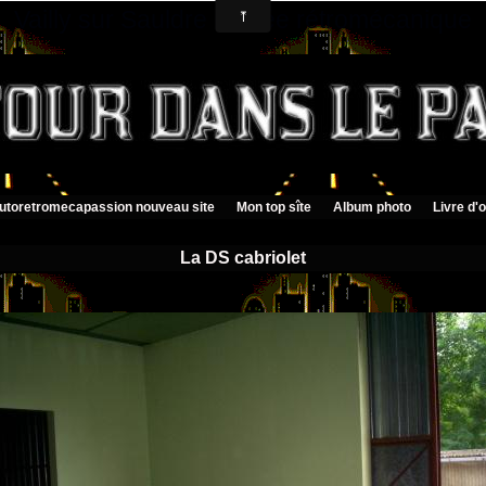
Vailly sur Sauldre musée rétromécanique
utoretromecapassion nouveau site
Mon top sîte
Album photo
Livre d'o
La DS cabriolet