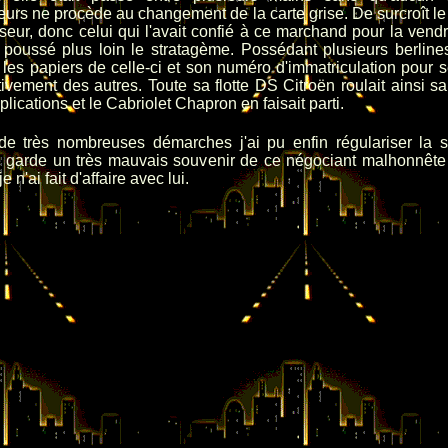
urs ne procède au changement de la carte grise. De surcroît le
eur, donc celui qui l'avait confié à ce marchand pour la vendr
 poussé plus loin le stratagème. Possédant plusieurs berlines
it les papiers de celle-ci et son numéro d'immatriculation pour s
tivement des autres. Toute sa flotte DS Citroën roulait ainsi s
lications et le Cabriolet Chapron en faisait parti.
de très nombreuses démarches j'ai pu enfin régulariser la si
e garde un très mauvais souvenir de ce négociant malhonnête 
e n'ai fait d'affaire avec lui.