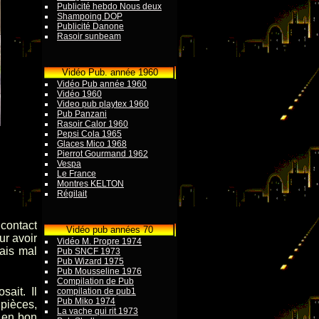
Publicité hebdo Nous deux
Shampoing DOP
Publicité Danone
Rasoir sunbeam
Vidéo Pub. année 1960
Vidéo Pub année 1960
Vidéo 1960
Video pub playtex 1960
Pub Panzani
Rasoir Calor 1960
Pepsi Cola 1965
Glaces Mico 1968
Pierrot Gourmand 1962
Vespa
Le France
Montres KELTON
Régilait
contact
Vidéo pub années 70
ur avoir
Vidéo M. Propre 1974
vais mal
Pub SNCF 1973
Pub Wizard 1975
Pub Mousseline 1976
Compilation de Pub
ait. Il
compilation de pub1
Pub Miko 1974
pièces,
La vache qui rit 1973
t en bon