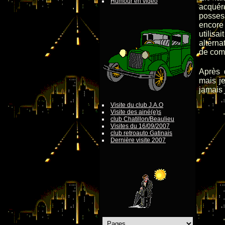
Humour en vidéo
acquére
possess
encore
utilisa
alterna
de comp
Après 
mais j
jamais j
Visite du club J.A.O
Visite des ainé(e)s
club Chatillon/Beaulieu
Visites du 16/09/2007
club retroauto Gatinais
Dernière visite 2007