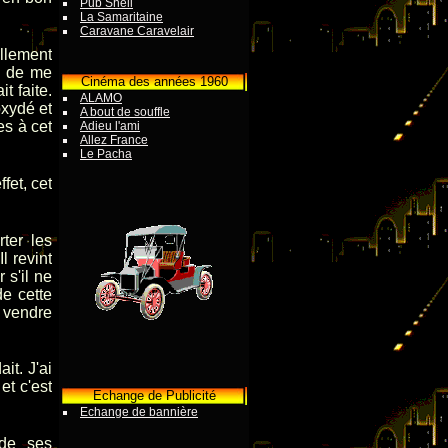
Pub Shell
La Samaritaine
Caravane Caravelair
llement
gé de me
Cinéma des années 1960
t faite.
ALAMO
oxydé et
A bout de souffle
es à cet
Adieu l'ami
Allez France
Le Pacha
fet, cet
ter les
l revint
 s'il ne
e cette
 vendre
it. J'ai
et c'est
Echange de Publicité
Echange de bannière
 de ses