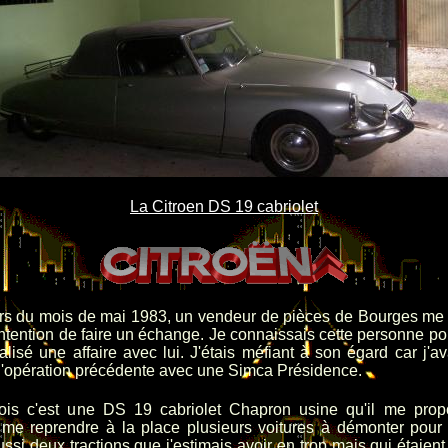
La Citroen DS 19 cabriolet
rs du mois de mai 1983, un vendeur de pièces de Bourges me 
intention de faire un échange. Je connaissais cette personne po
alisé une affaire avec lui. J'étais méfiant à son égard car j'a
l'opération précédente avec une Simca Présidence.
fois c'est une DS 19 cabriolet Chapron usine qu'il me propos
t me reprendre à la place plusieurs voitures à démonter pour 
ssi deux tractions que j'estimais avoir en trop mais qui étaien