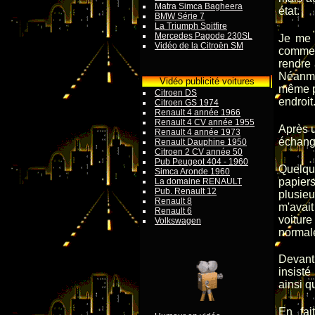
Matra Simca Bagheera
état.
BMW Série 7
La Triumph Spitfire
Mercedes Pagode 230SL
Je me 
Vidéo de la Citroën SM
comme D
rendre 
Néanmoi
Vidéo publicité voitures
même pe
Citroen DS
endroit
Citroen GS 1974
Renault 4 année 1966
Renault 4 CV année 1955
Après u
Renault 4 année 1973
échang
Renault Dauphine 1950
Citroen 2 CV année 50
Pub Peugeot 404 - 1960
Quelqu
Simca Aronde 1960
papiers
La domaine RENAULT
Pub. Renault 12
plusieu
Renault 8
m'avai
Renault 6
voitur
Volkswagen
normal
Devant 
insisté
ainsi q
En fai