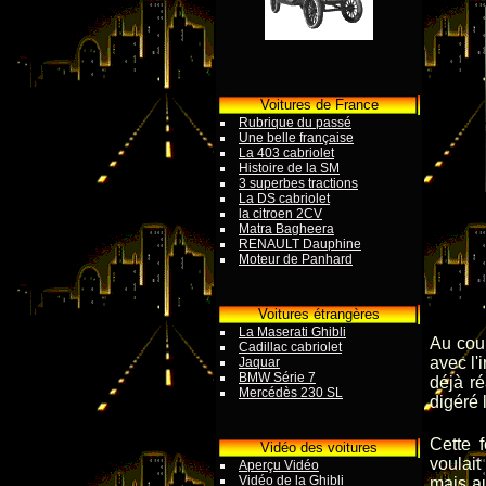
Voitures de France
Rubrique du passé
Une belle française
La 403 cabriolet
Histoire de la SM
3 superbes tractions
La DS cabriolet
la citroen 2CV
Matra Bagheera
RENAULT Dauphine
Moteur de Panhard
Voitures étrangères
La Maserati Ghibli
Au cou
Cadillac cabriolet
avec l'
Jaquar
BMW Série 7
déjà ré
Mercédès 230 SL
digéré 
Cette 
Vidéo des voitures
voulai
Aperçu Vidéo
Vidéo de la Ghibli
mais au