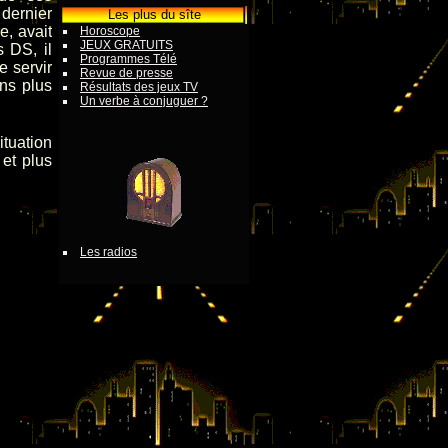
 dernier
Les plus du sîte
e, avait
Horoscope
JEUX GRATUITS
 DS, il
Programmes Télé
e servir
Revue de presse
ans plus
Résultats des jeux TV
Un verbe à conjuguer ?
tuation
et plus
Les radios