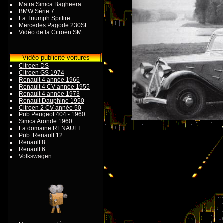
Matra Simca Bagheera
BMW Série 7
La Triumph Spitfire
Mercedes Pagode 230SL
Vidéo de la Citroën SM
Vidéo publicité voitures
Citroen DS
Citroen GS 1974
Renault 4 année 1966
Renault 4 CV année 1955
Renault 4 année 1973
Renault Dauphine 1950
Citroen 2 CV année 50
Pub Peugeot 404 - 1960
Simca Aronde 1960
La domaine RENAULT
Pub. Renault 12
Renault 8
Renault 6
Volkswagen