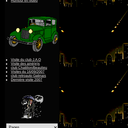
Humour en vidéo
Visite du club J.A.O
Visite des ainé(e)s
club Chatillon/Beaulieu
Visites du 16/09/2007
club retroauto Gatinais
Dernière visite 2007