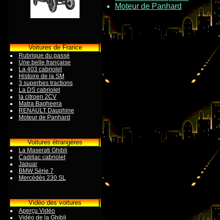
Moteur de Panhard
Voitures de France
Rubrique du passé
Une belle française
La 403 cabriolet
Histoire de la SM
3 superbes tractions
La DS cabriolet
la citroen 2CV
Matra Bagheera
RENAULT Dauphine
Moteur de Panhard
Voitures étrangères
La Maserati Ghibli
Cadillac cabriolet
Jaquar
BMW Série 7
Mercédès 230 SL
Vidéo des voitures
Aperçu Vidéo
Vidéo de la Ghibli