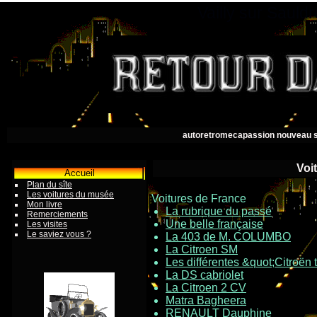
Vailly sur Saul
autoretromecapassion nouveau s
Voi
Accueil
Plan du sîte
Les voitures du musée
Voitures de France
Mon livre
La rubrique du passé
Remerciements
Une belle française
Les visites
Le saviez vous ?
La 403 de M. COLUMBO
La Citroen SM
Les différentes &quot;Citroën 
La DS cabriolet
La Citroen 2 CV
Matra Bagheera
RENAULT Dauphine