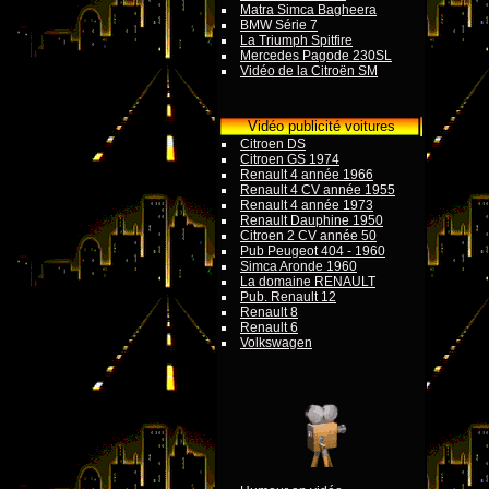
Matra Simca Bagheera
BMW Série 7
La Triumph Spitfire
Mercedes Pagode 230SL
Vidéo de la Citroën SM
Vidéo publicité voitures
Citroen DS
Citroen GS 1974
Renault 4 année 1966
Renault 4 CV année 1955
Renault 4 année 1973
Renault Dauphine 1950
Citroen 2 CV année 50
Pub Peugeot 404 - 1960
Simca Aronde 1960
La domaine RENAULT
Pub. Renault 12
Renault 8
Renault 6
Volkswagen