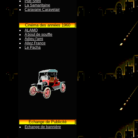
Pub Shell
La Samaritaine
Caravane Caravelair
Cinéma des années 1960
ALAMO
A bout de souffle
Adieu l'ami
Allez France
Le Pacha
Echange de Publicité
Echange de bannière