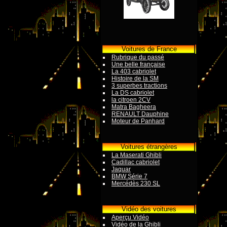
Voitures de France
Rubrique du passé
Une belle française
La 403 cabriolet
Histoire de la SM
3 superbes tractions
La DS cabriolet
la citroen 2CV
Matra Bagheera
RENAULT Dauphine
Moteur de Panhard
Voitures étrangères
La Maserati Ghibli
Cadillac cabriolet
Jaquar
BMW Série 7
Mercédès 230 SL
Vidéo des voitures
Aperçu Vidéo
Vidéo de la Ghibli