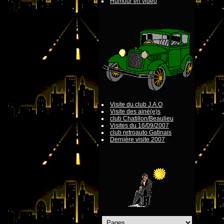
Humour en vidéo
Visite du club J.A.O
Visite des ainé(e)s
club Chatillon/Beaulieu
Visites du 16/09/2007
club retroauto Gatinais
Dernière visite 2007