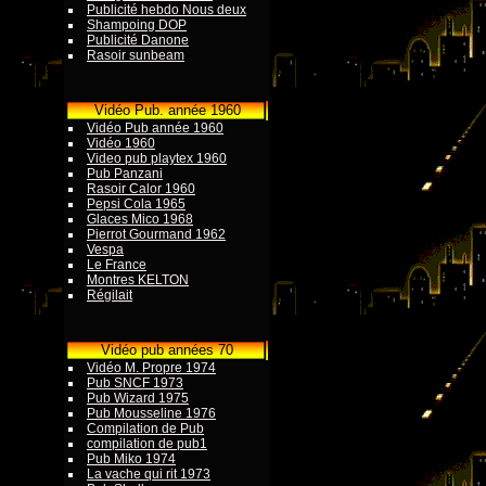
Publicité hebdo Nous deux
Shampoing DOP
Publicité Danone
Rasoir sunbeam
Vidéo Pub. année 1960
Vidéo Pub année 1960
Vidéo 1960
Video pub playtex 1960
Pub Panzani
Rasoir Calor 1960
Pepsi Cola 1965
Glaces Mico 1968
Pierrot Gourmand 1962
Vespa
Le France
Montres KELTON
Régilait
Vidéo pub années 70
Vidéo M. Propre 1974
Pub SNCF 1973
Pub Wizard 1975
Pub Mousseline 1976
Compilation de Pub
compilation de pub1
Pub Miko 1974
La vache qui rit 1973