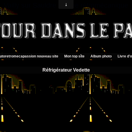
Vailly sur Sauldre musée rétromécanique
utoretromecapassion nouveau site
Mon top sîte
Album photo
Livre d'o
Réfrigérateur Vedette