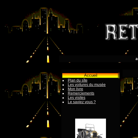
a
Accueil
Plan du sîte
Les voitures du musée
Mon livre
Remerciements
Les visites
Le saviez vous ?