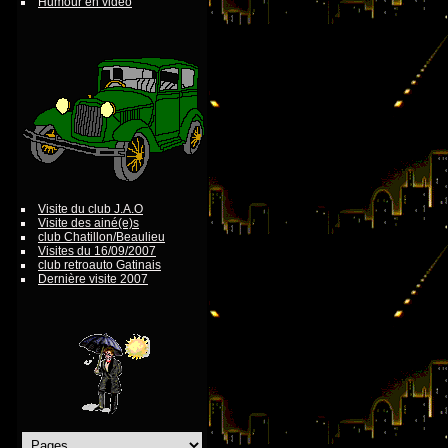
Humour en vidéo
Visite du club J.A.O
Visite des ainé(e)s
club Chatillon/Beaulieu
Visites du 16/09/2007
club retroauto Gatinais
Dernière visite 2007