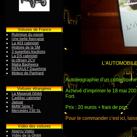
Voitures de France
Rubrique du passé
Une belle française
La 403 cabriolet
Histoire de la SM
3 superbes tractions
La DS cabriolet
la citroen 2CV
L'AUTOMOBILE
Matra Bagheera
RENAULT Dauphine
Moteur de Panhard
Autobiographie d'un collectionne
Voitures étrangères
Achevé d'imprimer le 18 mai 2001
La Maserati Ghibli
Fort.
Cadillac cabriolet
Jaquar
BMW Série 7
Prix : 20 euros + frais de port.
Mercédès 230 SL
Pour le commander c'est ici, lais
Vidéo des voitures
Aperçu Vidéo
Vidéo de la Ghibli