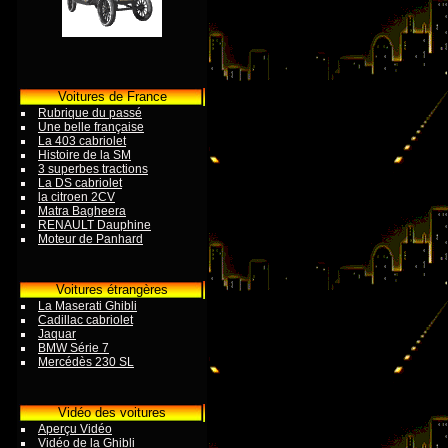
Voitures de France
Rubrique du passé
Une belle française
La 403 cabriolet
Histoire de la SM
3 superbes tractions
La DS cabriolet
la citroen 2CV
Matra Bagheera
RENAULT Dauphine
Moteur de Panhard
Voitures étrangères
La Maserati Ghibli
Cadillac cabriolet
Jaquar
BMW Série 7
Mercédès 230 SL
Vidéo des voitures
Aperçu Vidéo
Vidéo de la Ghibli