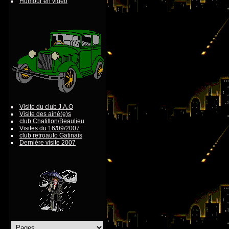
Humour en vidéo
Visite du club J.A.O
Visite des ainé(e)s
club Chatillon/Beaulieu
Visites du 16/09/2007
club retroauto Gatinais
Dernière visite 2007