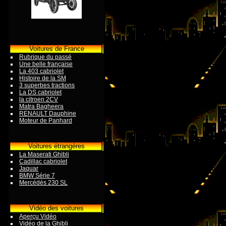
Voitures de France
Rubrique du passé
Une belle française
La 403 cabriolet
Histoire de la SM
3 superbes tractions
La DS cabriolet
la citroen 2CV
Matra Bagheera
RENAULT Dauphine
Moteur de Panhard
Voitures étrangères
La Maserati Ghibli
Cadillac cabriolet
Jaquar
BMW Série 7
Mercédès 230 SL
Vidéo des voitures
Aperçu Vidéo
Vidéo de la Ghibli