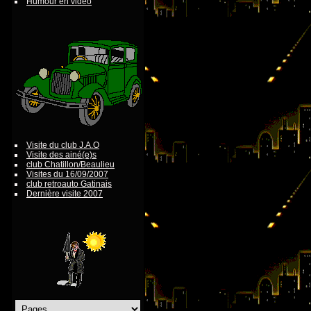
Humour en vidéo
Visite du club J.A.O
Visite des ainé(e)s
club Chatillon/Beaulieu
Visites du 16/09/2007
club retroauto Gatinais
Dernière visite 2007