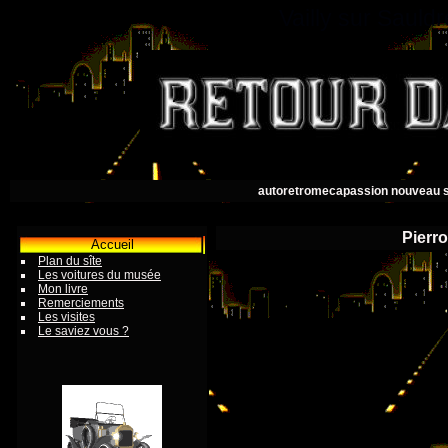
Vailly sur Saul
autoretromecapassion nouveau s
Pierr
Accueil
Plan du sîte
Les voitures du musée
Mon livre
Remerciements
Les visites
Le saviez vous ?