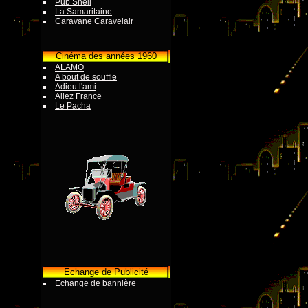
Pub Shell
La Samaritaine
Caravane Caravelair
Cinéma des années 1960
ALAMO
A bout de souffle
Adieu l'ami
Allez France
Le Pacha
Echange de Publicité
Echange de bannière