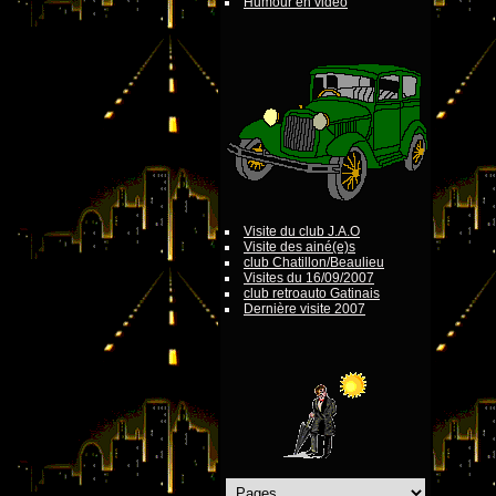
Humour en vidéo
Visite du club J.A.O
Visite des ainé(e)s
club Chatillon/Beaulieu
Visites du 16/09/2007
club retroauto Gatinais
Dernière visite 2007