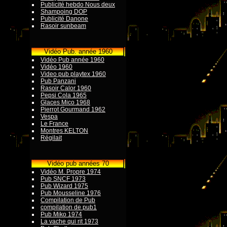
Publicité hebdo Nous deux
Shampoing DOP
Publicité Danone
Rasoir sunbeam
Vidéo Pub. année 1960
Vidéo Pub année 1960
Vidéo 1960
Video pub playtex 1960
Pub Panzani
Rasoir Calor 1960
Pepsi Cola 1965
Glaces Mico 1968
Pierrot Gourmand 1962
Vespa
Le France
Montres KELTON
Régilait
Vidéo pub années 70
Vidéo M. Propre 1974
Pub SNCF 1973
Pub Wizard 1975
Pub Mousseline 1976
Compilation de Pub
compilation de pub1
Pub Miko 1974
La vache qui rit 1973