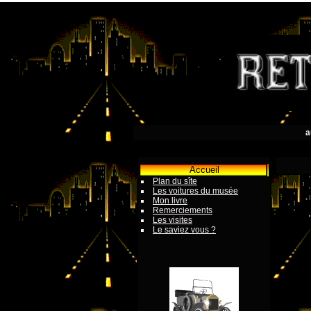
a
Accueil
Plan du sîte
Les voitures du musée
Mon livre
Remerciements
Les visites
Le saviez vous ?