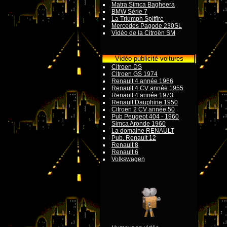
Matra Simca Bagheera
BMW Série 7
La Triumph Spitfire
Mercedes Pagode 230SL
Vidéo de la Citroën SM
Vidéo publicité voitures
Citroen DS
Citroen GS 1974
Renault 4 année 1966
Renault 4 CV année 1955
Renault 4 année 1973
Renault Dauphine 1950
Citroen 2 CV année 50
Pub Peugeot 404 - 1960
Simca Aronde 1960
La domaine RENAULT
Pub. Renault 12
Renault 8
Renault 6
Volkswagen