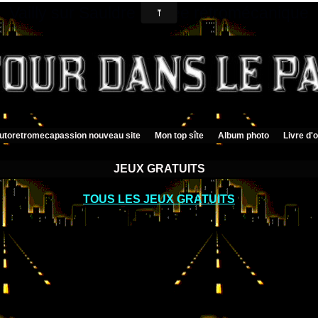
Vailly sur Sauldre musée rétromécanique
utoretromecapassion nouveau site
Mon top sîte
Album photo
Livre d'o
JEUX GRATUITS
TOUS LES JEUX GRATUITS