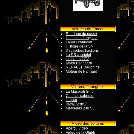
Voitures de France
Rubrique du passé
Une belle française
La 403 cabriolet
Histoire de la SM
3 superbes tractions
La DS cabriolet
la citroen 2CV
Matra Bagheera
RENAULT Dauphine
Moteur de Panhard
Voitures étrangères
La Maserati Ghibli
Cadillac cabriolet
Jaquar
BMW Série 7
Mercédès 230 SL
Vidéo des voitures
Aperçu Vidéo
Vidéo de la Ghibli