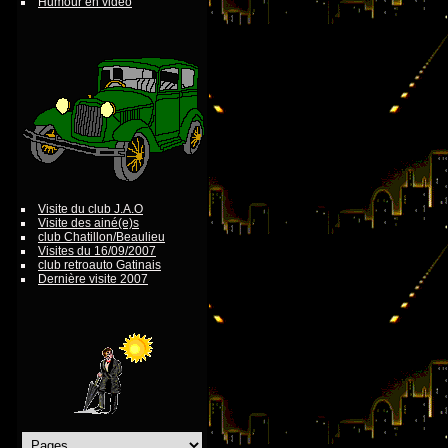
Humour en vidéo
Visite du club J.A.O
Visite des ainé(e)s
club Chatillon/Beaulieu
Visites du 16/09/2007
club retroauto Gatinais
Dernière visite 2007