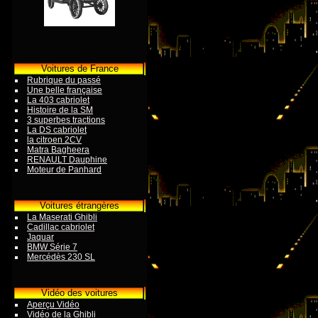
Voitures de France
Rubrique du passé
Une belle française
La 403 cabriolet
Histoire de la SM
3 superbes tractions
La DS cabriolet
la citroen 2CV
Matra Bagheera
RENAULT Dauphine
Moteur de Panhard
Voitures étrangères
La Maserati Ghibli
Cadillac cabriolet
Jaquar
BMW Série 7
Mercédès 230 SL
Vidéo des voitures
Aperçu Vidéo
Vidéo de la Ghibli