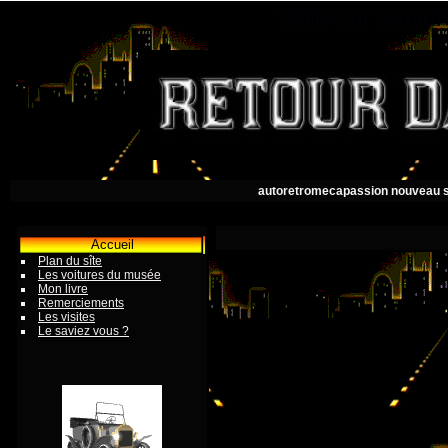
Vailly sur Saul
autoretromecapassion nouveau s
Accueil
Plan du sîte
Les voitures du musée
Mon livre
Remerciements
Les visites
Le saviez vous ?