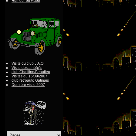
Humour en vidéo
Visite du club J.A.O
Visite des ainé(e)s
club Chatillon/Beaulieu
Visites du 16/09/2007
club retroauto Gatinais
Dernière visite 2007