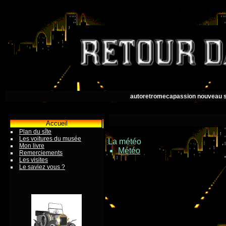
Vailly sur Saul
autoretromecapassion nouveau s
Accueil
Plan du sîte
Les voitures du musée
La météo
Mon livre
Météo
Remerciements
Les visites
Le saviez vous ?