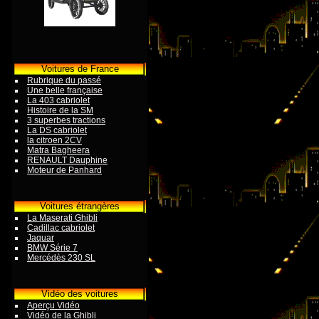
Voitures de France
Rubrique du passé
Une belle française
La 403 cabriolet
Histoire de la SM
3 superbes tractions
La DS cabriolet
la citroen 2CV
Matra Bagheera
RENAULT Dauphine
Moteur de Panhard
Voitures étrangères
La Maserati Ghibli
Cadillac cabriolet
Jaquar
BMW Série 7
Mercédès 230 SL
Vidéo des voitures
Aperçu Vidéo
Vidéo de la Ghibli