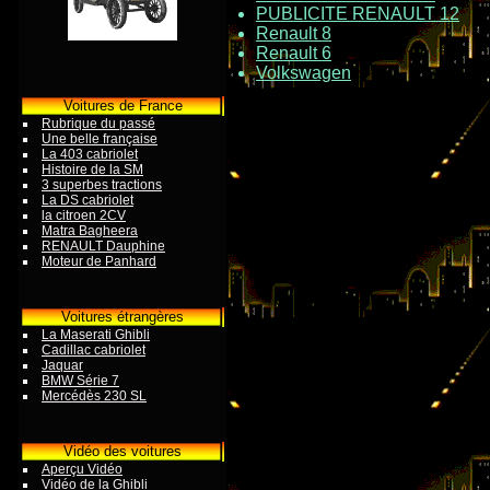
PUBLICITE RENAULT 12
Renault 8
Renault 6
Volkswagen
Voitures de France
Rubrique du passé
Une belle française
La 403 cabriolet
Histoire de la SM
3 superbes tractions
La DS cabriolet
la citroen 2CV
Matra Bagheera
RENAULT Dauphine
Moteur de Panhard
Voitures étrangères
La Maserati Ghibli
Cadillac cabriolet
Jaquar
BMW Série 7
Mercédès 230 SL
Vidéo des voitures
Aperçu Vidéo
Vidéo de la Ghibli