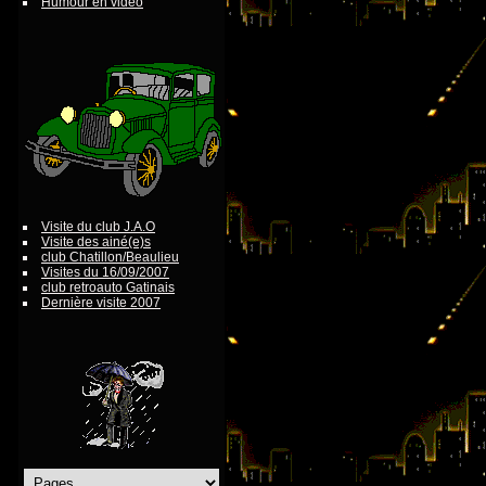
Humour en vidéo
Visite du club J.A.O
Visite des ainé(e)s
club Chatillon/Beaulieu
Visites du 16/09/2007
club retroauto Gatinais
Dernière visite 2007