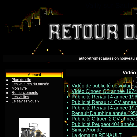
Vailly sur Saul
autoretromecapassion nouveau s
Vidéo 
Accueil
Plan du sîte
Les voitures du musée
Vidéo de publicité de voiture
Mon livre
Vidéo Citroen GS année 1974
Remerciements
Publicité Renault 4 année 19
Les visites
Le saviez vous ?
Publicité Renault 4 CV année
Publicité Renault 4 année 19
Renault Dauphine année 195
Publicité Citroen 2 CV année
Publicité Peugeot 404 année
Simca Aronde
La domaine RENAULT