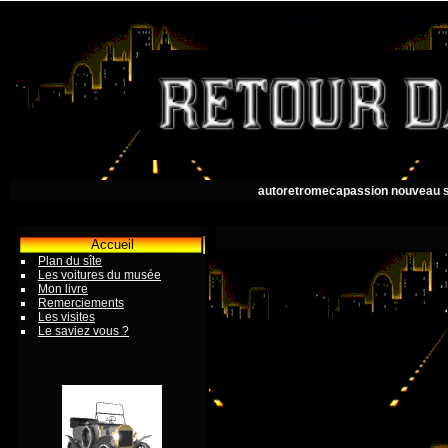
Vailly sur Saul
autoretromecapassion nouveau s
Accueil
Plan du sîte
Les voitures du musée
Mon livre
Remerciements
Les visites
Le saviez vous ?