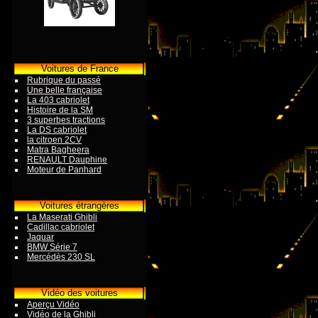
Voitures de France
Rubrique du passé
Une belle française
La 403 cabriolet
Histoire de la SM
3 superbes tractions
La DS cabriolet
la citroen 2CV
Matra Bagheera
RENAULT Dauphine
Moteur de Panhard
Voitures étrangères
La Maserati Ghibli
Cadillac cabriolet
Jaquar
BMW Série 7
Mercédès 230 SL
Vidéo des voitures
Aperçu Vidéo
Vidéo de la Ghibli