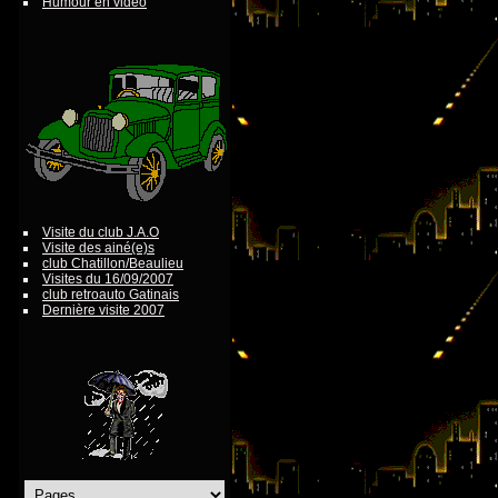
Humour en vidéo
Visite du club J.A.O
Visite des ainé(e)s
club Chatillon/Beaulieu
Visites du 16/09/2007
club retroauto Gatinais
Dernière visite 2007