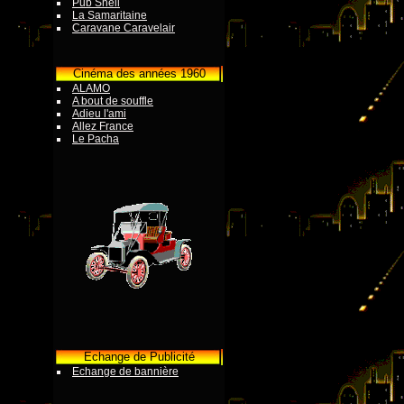
Pub Shell
La Samaritaine
Caravane Caravelair
Cinéma des années 1960
ALAMO
A bout de souffle
Adieu l'ami
Allez France
Le Pacha
Echange de Publicité
Echange de bannière