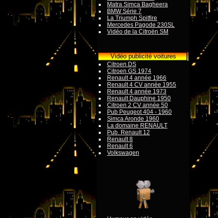
Matra Simca Bagheera
BMW Série 7
La Triumph Spitfire
Mercedes Pagode 230SL
Vidéo de la Citroën SM
Vidéo publicité voitures
Citroen DS
Citroen GS 1974
Renault 4 année 1966
Renault 4 CV année 1955
Renault 4 année 1973
Renault Dauphine 1950
Citroen 2 CV année 50
Pub Peugeot 404 - 1960
Simca Aronde 1960
La domaine RENAULT
Pub. Renault 12
Renault 8
Renault 6
Volkswagen