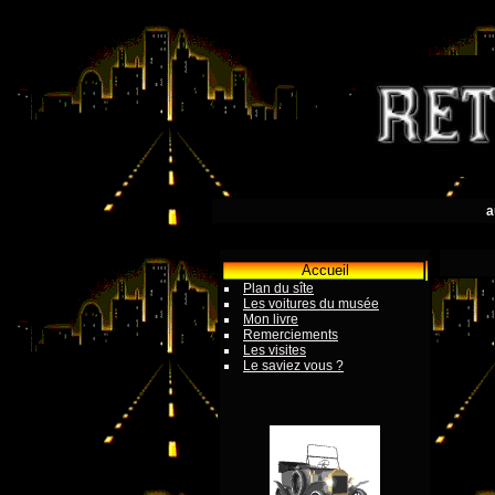
a
Accueil
Plan du sîte
Les voitures du musée
Mon livre
Remerciements
Les visites
Le saviez vous ?