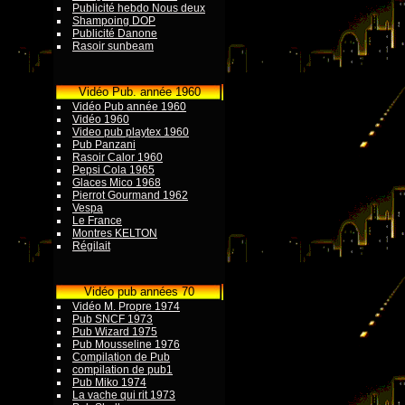
Publicité hebdo Nous deux
Shampoing DOP
Publicité Danone
Rasoir sunbeam
Vidéo Pub. année 1960
Vidéo Pub année 1960
Vidéo 1960
Video pub playtex 1960
Pub Panzani
Rasoir Calor 1960
Pepsi Cola 1965
Glaces Mico 1968
Pierrot Gourmand 1962
Vespa
Le France
Montres KELTON
Régilait
Vidéo pub années 70
Vidéo M. Propre 1974
Pub SNCF 1973
Pub Wizard 1975
Pub Mousseline 1976
Compilation de Pub
compilation de pub1
Pub Miko 1974
La vache qui rit 1973