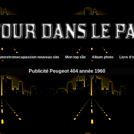
Vailly sur Sauldre musée rétromécanique
utoretromecapassion nouveau site
Mon top sîte
Album photo
Livre d'o
Publicité Peugeot 404 année 1960