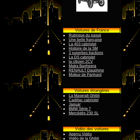
Voitures de France
Rubrique du passé
Une belle française
La 403 cabriolet
Histoire de la SM
3 superbes tractions
La DS cabriolet
la citroen 2CV
Matra Bagheera
RENAULT Dauphine
Moteur de Panhard
Voitures étrangères
La Maserati Ghibli
Cadillac cabriolet
Jaquar
BMW Série 7
Mercédès 230 SL
Vidéo des voitures
Aperçu Vidéo
Vidéo de la Ghibli