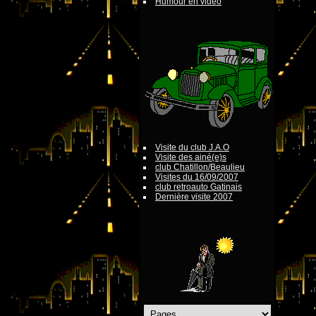
Humour en vidéo
Visite du club J.A.O
Visite des ainé(e)s
club Chatillon/Beaulieu
Visites du 16/09/2007
club retroauto Gatinais
Dernière visite 2007